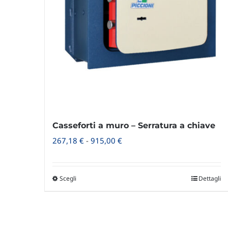
Casseforti a muro – Serratura a chiave
Fascia
267,18
€
-
915,00
€
di
prezzo:
Scegli
Dettagli
Questo
da
prodotto
267,18 €
ha
a
più
915,00 €