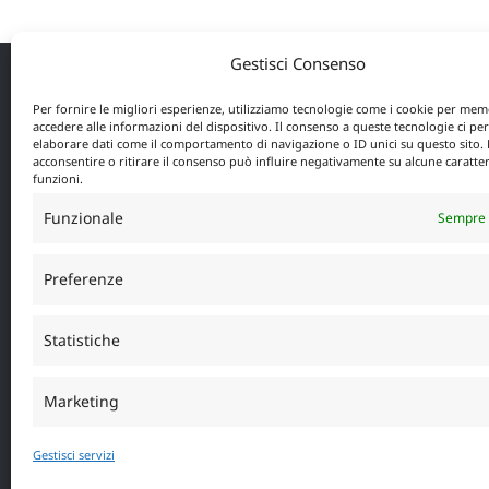
varianti.
Le
Gestisci Consenso
opzioni
Per fornire le migliori esperienze, utilizziamo tecnologie come i cookie per mem
possono
PICCIONI S.R.L
accedere alle informazioni del dispositivo. Il consenso a queste tecnologie ci pe
essere
elaborare dati come il comportamento di navigazione o ID unici su questo sito.
acconsentire o ritirare il consenso può influire negativamente su alcune caratter
scelte
funzioni.
PICCIONI S.R.L Viale Brigata Bisagno 41R
nella
16129 – Genova
Funzionale
Sempre 
pagina
Tel: 010/581297 e 010/5302615
del
Fax: 010/592597
Preferenze
prodotto
E-mail
info@piccionifichet.it
Sito società Piccioni:
www.piccionifichet.it
Statistiche
Marketing
Gestisci servizi