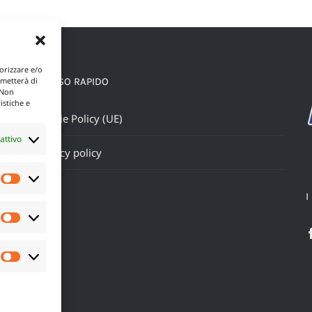
1.094,34 €
orizzare e/o
ACCESSO RAPIDO
rmetterà di
 Non
istiche e
Cookie Policy (UE)
attivo
Privacy policy
Preferenze
I
Statistiche
Marketing