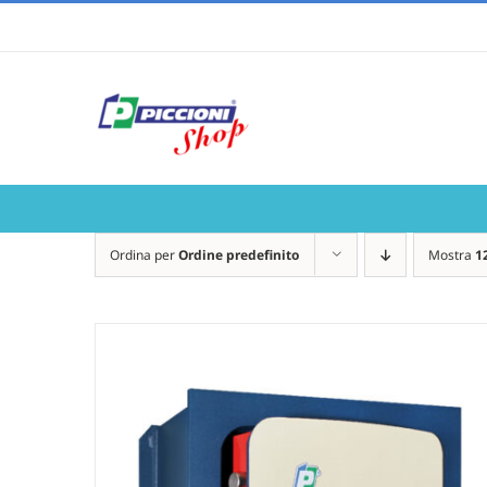
Salta
al
contenuto
Ordina per
Ordine predefinito
Mostra
1