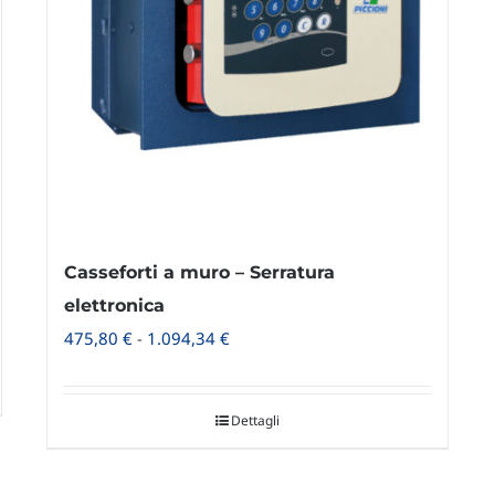
Casseforti a muro – Serratura
elettronica
Fascia
475,80
€
-
1.094,34
€
di
prezzo:
Dettagli
da
475,80 €
a