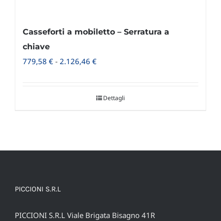
Casseforti a mobiletto – Serratura a
chiave
Fascia
779,58
€
-
2.126,46
€
di
prezzo:
Dettagli
da
779,58 €
a
2.126,46 €
PICCIONI S.R.L
PICCIONI S.R.L Viale Brigata Bisagno 41R