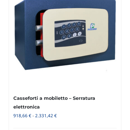
Casseforti a mobiletto – Serratura
elettronica
Fascia
918,66
€
-
2.331,42
€
di