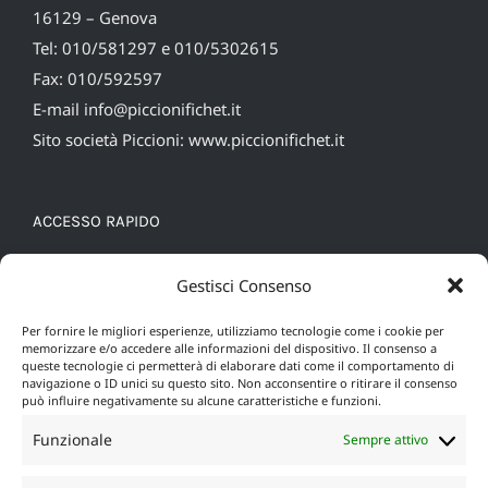
16129 – Genova
Tel: 010/581297 e 010/5302615
Fax: 010/592597
E-mail
info@piccionifichet.it
Sito società Piccioni:
www.piccionifichet.it
ACCESSO RAPIDO
Cookie Policy (UE)
Gestisci Consenso
Privacy policy
Per fornire le migliori esperienze, utilizziamo tecnologie come i cookie per
memorizzare e/o accedere alle informazioni del dispositivo. Il consenso a
queste tecnologie ci permetterà di elaborare dati come il comportamento di
navigazione o ID unici su questo sito. Non acconsentire o ritirare il consenso
può influire negativamente su alcune caratteristiche e funzioni.
Funzionale
Sempre attivo