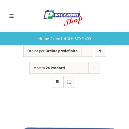
Salta
al
Toggle
contenuto
Navigation
CHIAMA ORA
Home
mm L 410 H 570 P 400
Preventivi
Ordina per
Ordine predefinito
Mostra
24 Prodotti
VAI AL SITO PICCIONI S.r.l.