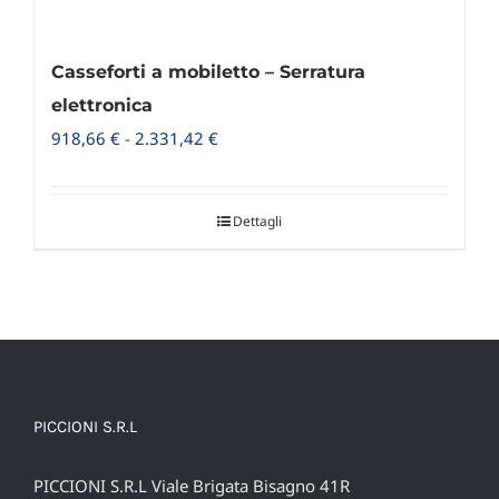
Casseforti a mobiletto – Serratura
elettronica
Fascia
918,66
€
-
2.331,42
€
di
prezzo:
Dettagli
da
918,66 €
a
2.331,42 €
PICCIONI S.R.L
PICCIONI S.R.L Viale Brigata Bisagno 41R