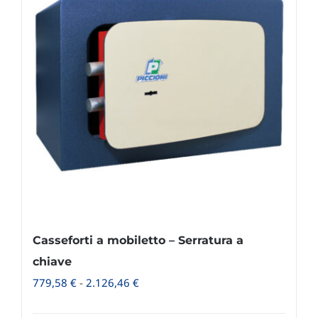
Casseforti a mobiletto – Serratura a
chiave
Fascia
779,58
€
-
2.126,46
€
di