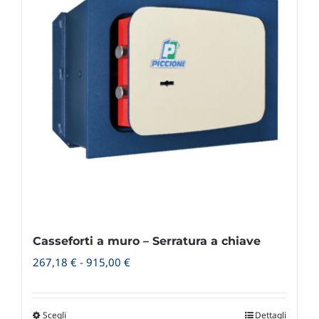
Casseforti a muro – Serratura a chiave
Fascia
267,18
€
-
915,00
€
di
prezzo:
Scegli
Dettagli
Questo