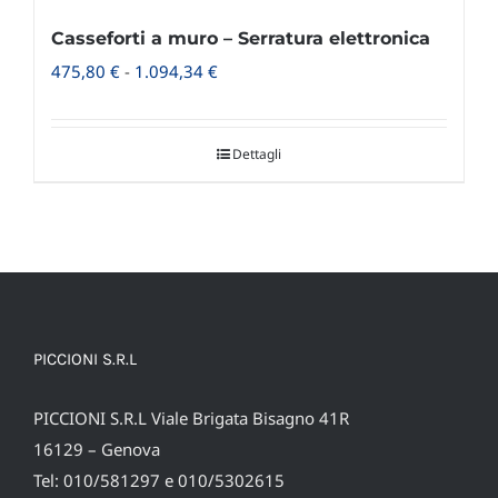
Casseforti a muro – Serratura elettronica
Fascia
475,80
€
-
1.094,34
€
di
prezzo:
Dettagli
da
475,80 €
a
1.094,34 €
PICCIONI S.R.L
PICCIONI S.R.L Viale Brigata Bisagno 41R
16129 – Genova
Tel: 010/581297 e 010/5302615