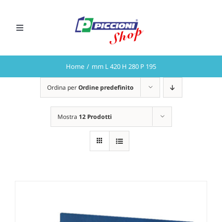
Salta
al
Toggle
contenuto
Navigation
CHIAMA ORA
Home
mm L 420 H 280 P 195
Preventivi
Ordina per
Ordine predefinito
Mostra
12 Prodotti
VAI AL SITO PICCIONI S.r.l.