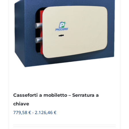
Casseforti a mobiletto – Serratura a
chiave
Fascia
779,58
€
-
2.126,46
€
di
prezzo: