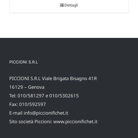
Dettagli
da
779,58 €
a
2.126,46 €
PICCIONI S.R.L
PICCIONI S.R.L Viale Brigata Bisagno 41R
16129 – Genova
Tel: 010/581297 e 010/5302615
Fax: 010/592597
E-mail
info@piccionifichet.it
Sito società Piccioni:
www.piccionifichet.it