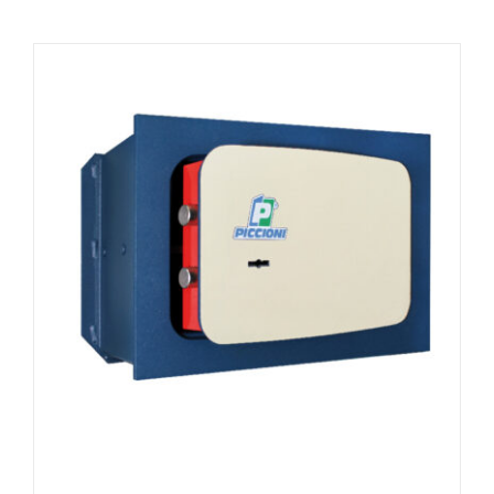
475,80 €
a
1.094,34 €