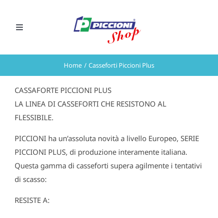
Salta
al
Toggle
contenuto
Navigation
CHIAMA ORA
Home
Casseforti Piccioni Plus
Preventivi
CASSAFORTE PICCIONI PLUS
LA LINEA DI CASSEFORTI CHE RESISTONO AL
VAI AL SITO PICCIONI S.r.l.
FLESSIBILE.
PICCIONI ha un’assoluta novità a livello Europeo, SERIE
PICCIONI PLUS, di produzione interamente italiana.
Questa gamma di casseforti supera agilmente i tentativi
di scasso:
RESISTE A: