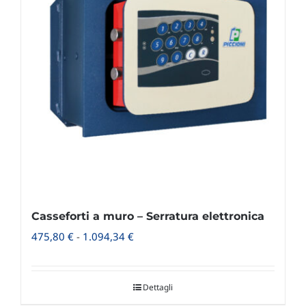
Casseforti a muro – Serratura elettronica
Fascia
475,80
€
-
1.094,34
€
di
prezzo:
Dettagli
da