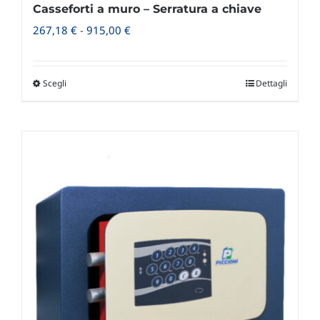
Casseforti a muro – Serratura a chiave
Fascia
267,18
€
-
915,00
€
di
prezzo:
Scegli
Dettagli
Questo
da
prodotto
267,18 €
ha
a
più
915,00 €
varianti.
Le
opzioni
possono
essere
scelte
nella
pagina