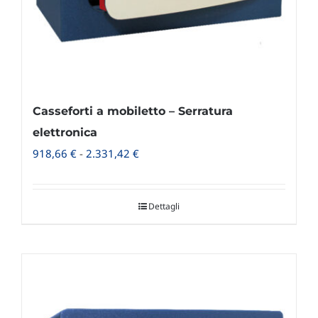
del
prodotto
Casseforti a mobiletto – Serratura
elettronica
Fascia
918,66
€
-
2.331,42
€
di
prezzo:
Dettagli
da
918,66 €
a
2.331,42 €