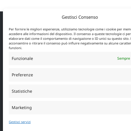
varianti.
Le
Gestisci Consenso
opzioni
Per fornire le migliori esperienze, utilizziamo tecnologie come i cookie per mem
possono
PICCIONI S.R.L
accedere alle informazioni del dispositivo. Il consenso a queste tecnologie ci pe
essere
elaborare dati come il comportamento di navigazione o ID unici su questo sito.
acconsentire o ritirare il consenso può influire negativamente su alcune caratter
scelte
funzioni.
PICCIONI S.R.L Viale Brigata Bisagno 41R
nella
16129 – Genova
Funzionale
Sempre 
pagina
Tel: 010/581297 e 010/5302615
del
Fax: 010/592597
Preferenze
prodotto
E-mail
info@piccionifichet.it
Sito società Piccioni:
www.piccionifichet.it
Statistiche
Marketing
Gestisci servizi