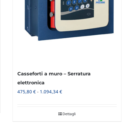
Casseforti a muro – Serratura
elettronica
Fascia
475,80
€
-
1.094,34
€
di
prezzo:
Dettagli
da
475,80 €
a