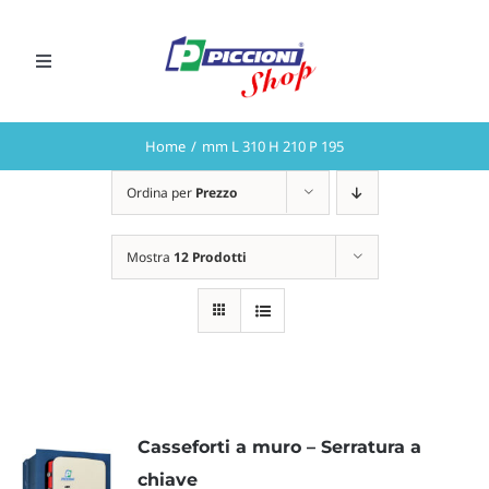
Salta
al
Toggle
contenuto
Navigation
CHIAMA ORA
Home
mm L 310 H 210 P 195
Preventivi
Ordina per
Prezzo
Mostra
12 Prodotti
VAI AL SITO PICCIONI S.r.l.
Casseforti a muro – Serratura a
chiave