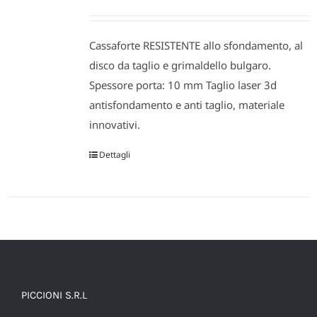
possono
di
essere
prezzo:
scelte
Cassaforte RESISTENTE allo sfondamento, al
da
nella
disco da taglio e grimaldello bulgaro.
475,80 €
pagina
Spessore porta: 10 mm Taglio laser 3d
a
del
antisfondamento e anti taglio, materiale
1.094,34 €
prodotto
innovativi.
Dettagli
PICCIONI S.R.L