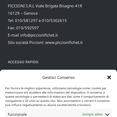
PICCIONI S.R.L Viale Brigata Bisagno 41R
16129 – Genova
Tel: 010/581297 e 010/5302615
Fax: 010/592597
E-mail
info@piccionifichet.it
Sito società Piccioni:
www.piccionifichet.it
ACCESSO RAPIDO
Cookie Policy (UE)
Gestisci Consenso
Privacy policy
Per fornire le migliori esperienze, utilizziamo tecnologie come i cookie per
memorizzare e/o accedere alle informazioni del dispositivo. Il consenso a
queste tecnologie ci permetterà di elaborare dati come il comportamento di
navigazione o ID unici su questo sito. Non acconsentire o ritirare il consenso
può influire negativamente su alcune caratteristiche e funzioni.
Funzionale
Sempre attivo