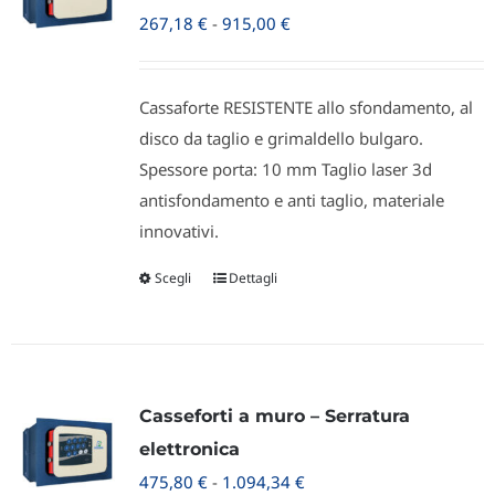
Fascia
267,18
€
-
915,00
€
di
prezzo:
Cassaforte RESISTENTE allo sfondamento, al
da
disco da taglio e grimaldello bulgaro.
267,18 €
Spessore porta: 10 mm Taglio laser 3d
a
antisfondamento e anti taglio, materiale
915,00 €
innovativi.
Scegli
Dettagli
Questo
prodotto
ha
più
varianti.
Casseforti a muro – Serratura
Le
elettronica
opzioni
Fascia
475,80
€
-
1.094,34
€